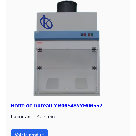
Hotte de bureau YR06548//YR06552
Fabricant : Kalstein
Voir le produit