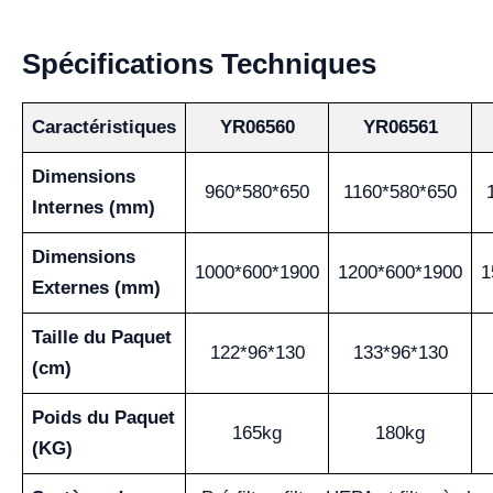
Spécifications Techniques
Caractéristiques
YR06560
YR06561
Dimensions
960*580*650
1160*580*650
Internes (mm)
Dimensions
1000*600*1900
1200*600*1900
1
Externes (mm)
Taille du Paquet
122*96*130
133*96*130
(cm)
Poids du Paquet
165kg
180kg
(KG)