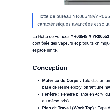
Hotte de bureau YR06548//YR06552
caractéristiques avancées et soluti
La Hotte de Fumées
YR06548 // YR06552
contrôlée des vapeurs et produits chimique
espace limité.
Conception
Matériau du Corps :
Tôle d'acier la
base de résine époxy, offrant une hau
Fenêtre :
Fenêtre pliante en Acryliq
au même prix).
Plan de Travail (Work Top) :
Type de