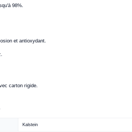
jusqu'à 98%.
rosion et antioxydant.
z.
ec carton rigide.
s
Kalstein