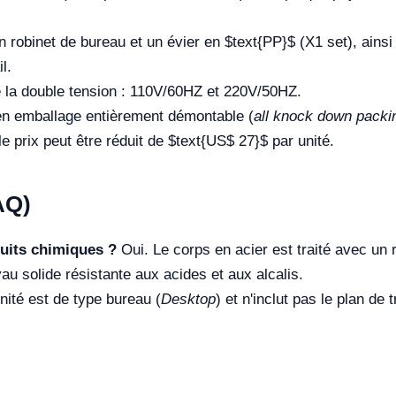
robinet de bureau et un évier en
$text{PP}$
(X1 set), ainsi
l.
la double tension : 110V/60HZ et 220V/50HZ.
en emballage entièrement démontable (
all knock down packi
 le prix peut être réduit de
$text{US$ 27}$
par unité.
AQ)
duits chimiques ?
Oui. Le corps en acier est traité avec un 
au solide résistante aux acides et aux alcalis.
nité est de type bureau (
Desktop
) et n'inclut pas le plan de