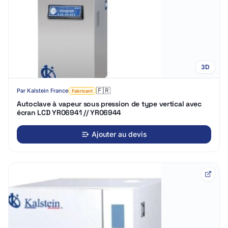
3D
🇫🇷
Par
Kalstein France
Fabricant
Autoclave à vapeur sous pression de type vertical avec
écran LCD YR06941 // YR06944
Ajouter au devis