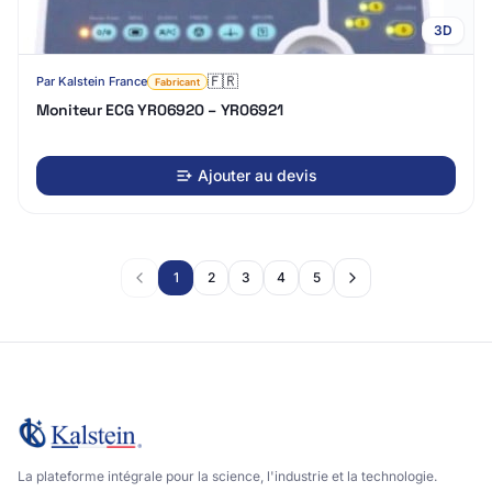
3D
🇫🇷
Par
Kalstein France
Fabricant
Moniteur ECG YR06920 – YR06921
Ajouter au devis
1
2
3
4
5
La plateforme intégrale pour la science, l'industrie et la technologie.