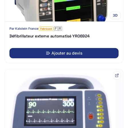
3D
🇫🇷
Par
Kalstein France
Fabricant
Défibrillateur externe automatisé YR06924
Ajouter au devis