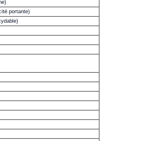
ne)
ité portante)
xydable)