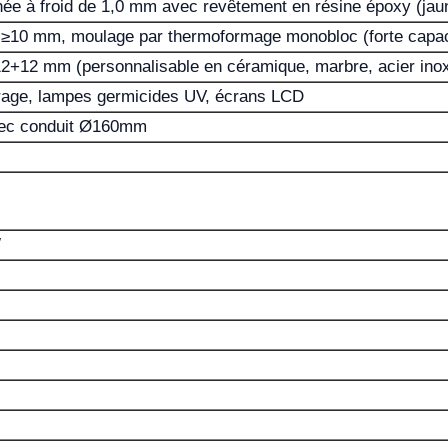
inée à froid de 1,0 mm avec revêtement en résine époxy (jau
 ≥10 mm, moulage par thermoformage monobloc (forte capac
2+12 mm (personnalisable en céramique, marbre, acier ino
airage, lampes germicides UV, écrans LCD
vec conduit Ø160mm
W