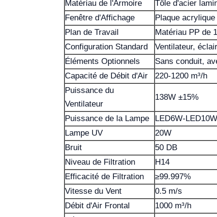
Matériau de l'Armoire
Tôle d'acier lam
Fenêtre d'Affichage
Plaque acrylique
Plan de Travail
Matériau PP de 1
Configuration Standard
Ventilateur, écl
Éléments Optionnels
Sans conduit, a
Capacité de Débit d'Air
220-1200 m³/h
Puissance du
138W ±15%
Ventilateur
Puissance de la Lampe
LED6W-LED10
Lampe UV
20W
Bruit
50 DB
Niveau de Filtration
H14
Efficacité de Filtration
≥99.997%
Vitesse du Vent
0.5 m/s
Débit d'Air Frontal
1000 m³/h