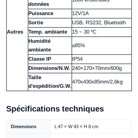
données
Puissance
12V/1A
Sortie
USB, RS232, Bluetooth
Autres
Temp. ambiante
15 ~ 30 ºC
Humidité
≤85%
ambiante
Classe IP
IP54
Dimensions/N.W.
240×170×70mm/600g
Taille
470x430x85mm/2,6kg
d'expédition/G.W.
Spécifications techniques
Dimensions
L 47 × W 43 × H 8 cm