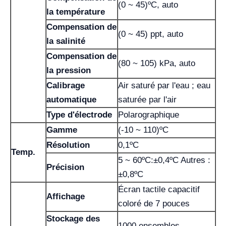
(0 ~ 45)ºC, auto
la température
Compensation de
(0 ~ 45) ppt, auto
la salinité
Compensation de
(80 ~ 105) kPa, auto
la pression
Calibrage
Air saturé par l'eau ; eau
automatique
saturée par l'air
Type d'électrode
Polarographique
Gamme
(-10 ~ 110)ºC
Résolution
0,1ºC
Temp.
5 ~ 60ºC:±0,4ºC Autres :
Précision
±0,8ºC
Écran tactile capacitif
Affichage
coloré de 7 pouces
Stockage des
1000 ensembles