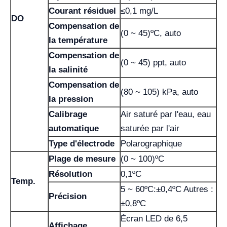
Courant résiduel
≤0,1 mg/L
DO
Compensation de
(0 ~ 45)ºC, auto
la température
Compensation de
(0 ~ 45) ppt, auto
la salinité
Compensation de
(80 ~ 105) kPa, auto
la pression
Calibrage
Air saturé par l'eau, eau
automatique
saturée par l'air
Type d'électrode
Polarographique
Plage de mesure
(0 ~ 100)ºC
Résolution
0,1ºC
Temp.
5 ~ 60ºC:±0,4ºC Autres :
Précision
±0,8ºC
Écran LED de 6,5
Affichage