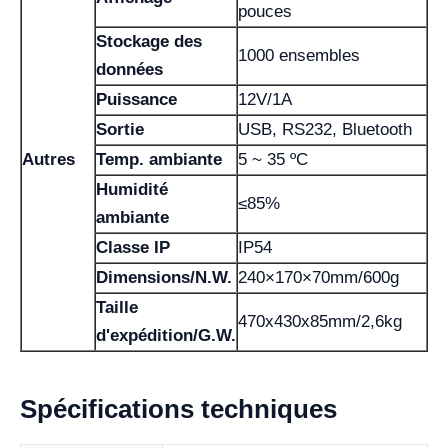
pouces
Stockage des
1000 ensembles
données
Puissance
12V/1A
Sortie
USB, RS232, Bluetooth
Autres
Temp. ambiante
5 ~ 35 ºC
Humidité
≤85%
ambiante
Classe IP
IP54
Dimensions/N.W.
240×170×70mm/600g
Taille
470x430x85mm/2,6kg
d'expédition/G.W.
Spécifications techniques