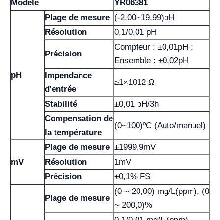
Modèle
YR06381
Plage de mesure
(-2,00~19,99)pH
Résolution
0,1/0,01 pH
Compteur : ±0,01pH ;
Précision
Ensemble : ±0,02pH
pH
Impendance
≥1×1012 Ω
d'entrée
Stabilité
±0,01 pH/3h
Compensation de
(0~100)ºC (Auto/manuel)
la température
Plage de mesure
±1999,9mV
mV
Résolution
1mV
Précision
±0,1% FS
(0 ~ 20,00) mg/L(ppm), (0
Plage de mesure
~ 200,0)%
0,1/0,01 mg/L (ppm),