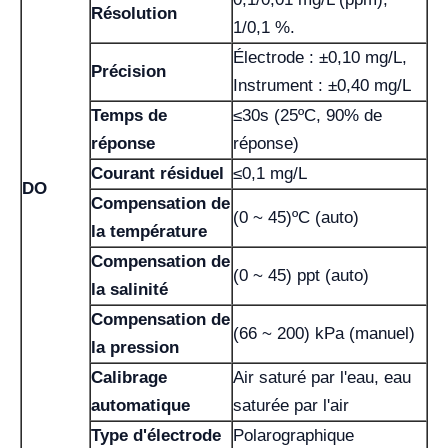
Résolution
1/0,1 %.
Électrode : ±0,10 mg/L,
Précision
Instrument : ±0,40 mg/L
Temps de
≤30s (25ºC, 90% de
réponse
réponse)
Courant résiduel
≤0,1 mg/L
DO
Compensation de
(0 ~ 45)ºC (auto)
la température
Compensation de
(0 ~ 45) ppt (auto)
la salinité
Compensation de
(66 ~ 200) kPa (manuel)
la pression
Calibrage
Air saturé par l'eau, eau
automatique
saturée par l'air
Type d'électrode
Polarographique