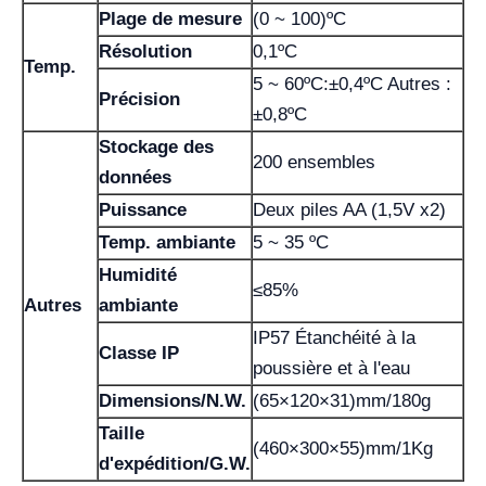
Plage de mesure
(0 ~ 100)ºC
Résolution
0,1ºC
Temp.
5 ~ 60ºC:±0,4ºC Autres :
Précision
±0,8ºC
Stockage des
200 ensembles
données
Puissance
Deux piles AA (1,5V x2)
Temp. ambiante
5 ~ 35 ºC
Humidité
≤85%
Autres
ambiante
IP57 Étanchéité à la
Classe IP
poussière et à l'eau
Dimensions/N.W.
(65×120×31)mm/180g
Taille
(460×300×55)mm/1Kg
d'expédition/G.W.