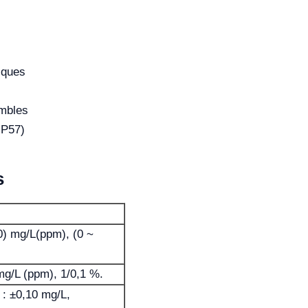
iques
mbles
IP57)
s
0) mg/L(ppm), (0 ~
mg/L (ppm), 1/0,1 %.
 : ±0,10 mg/L,