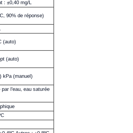
t : ±0,40 mg/L
ºC, 90% de réponse)
L
C (auto)
pt (auto)
) kPa (manuel)
é par l'eau, eau saturée
aphique
ºC