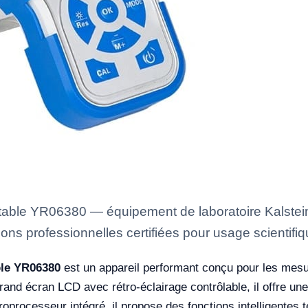
ble YR06380 — équipement de laboratoire Kalstein 
ons professionnelles certifiées pour usage scientifiq
ble YR06380
est un appareil performant conçu pour les mesu
nd écran LCD avec rétro-éclairage contrôlable, il offre une l
oprocesseur intégré, il propose des fonctions intelligentes t