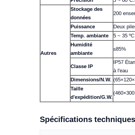
Précision
5 ~ 60ºC:
Stockage des
200 ense
données
Puissance
Deux pile
Temp. ambiante
5 ~ 35 ºC
Humidité
≤85%
Autres
ambiante
IP57 Étan
Classe IP
à l'eau
Dimensions/N.W.
(65×120
Taille
(460×30
d'expédition/G.W.
Spécifications technique