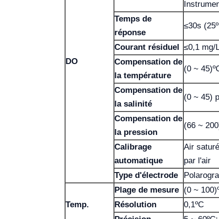
Instrumen
Temps de
≤30s (25
réponse
Courant résiduel
≤0,1 mg/
DO
Compensation de
(0 ~ 45)º
la température
Compensation de
(0 ~ 45) p
la salinité
Compensation de
(66 ~ 200
la pression
Calibrage
Air satur
automatique
par l'air
Type d'électrode
Polarogr
Plage de mesure
(0 ~ 100)
Temp.
Résolution
0,1ºC