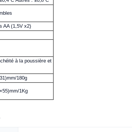
±0,4ºC Autres : ±0,8ºC
mbles
s AA (1,5V x2)
chéité à la poussière et
×31)mm/180g
0×55)mm/1Kg
s