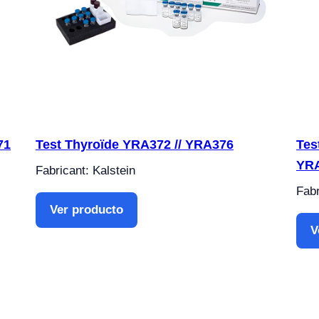
71
Test Thyroïde YRA372 // YRA376
Tes
YR
Fabricant: Kalstein
Fabr
Ver producto
V