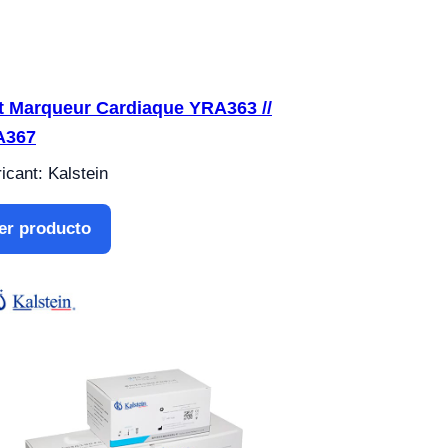
t Marqueur Cardiaque YRA363 //
A367
icant: Kalstein
er producto