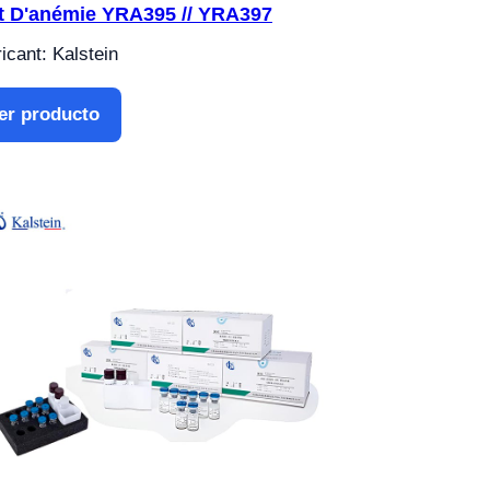
t D'anémie YRA395 // YRA397
icant: Kalstein
er producto