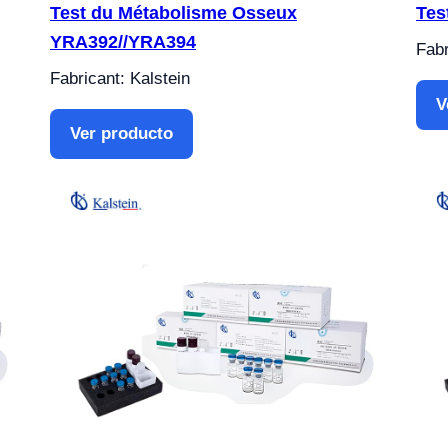
Test du Métabolisme Osseux
Tes
YRA392//YRA394
Fabr
Fabricant: Kalstein
V
Ver producto