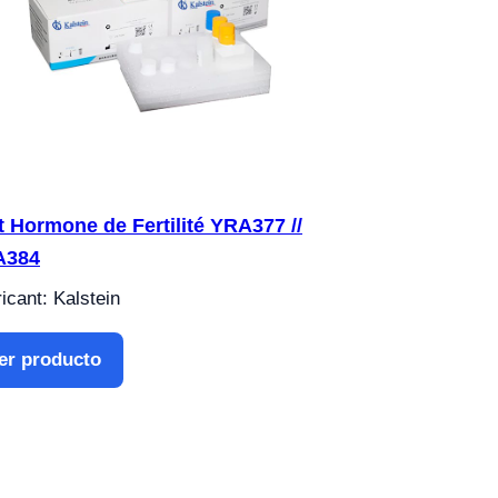
t Hormone de Fertilité YRA377 //
A384
icant: Kalstein
er producto