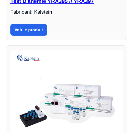
Test D'anémie YRA395 // YRA397
Fabricant: Kalstein
Voir le produit