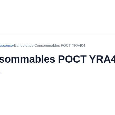
escence
›
Bandelettes Consommables POCT YRA404
onsommables POCT YRA
e