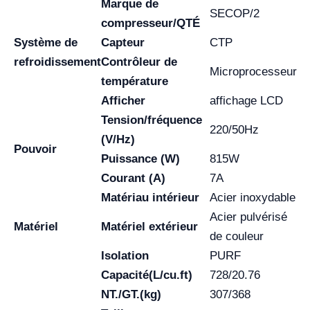
Marque de
SECOP/2
compresseur/QTÉ
Système de
Capteur
CTP
refroidissement
Contrôleur de
Microprocesseur
température
Afficher
affichage LCD
Tension/fréquence
220/50Hz
(V/Hz)
Pouvoir
Puissance (W)
815W
Courant (A)
7A
Matériau intérieur
Acier inoxydable
Acier pulvérisé
Matériel
Matériel extérieur
de couleur
Isolation
PURF
Capacité(L/cu.ft)
728/20.76
NT./GT.(kg)
307/368