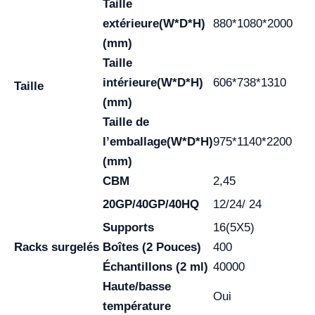
Taille
extérieure(W*D*H)
880*1080*2000
(mm)
Taille
intérieure(W*D*H)
606*738*1310
Taille
(mm)
Taille de
l’emballage(W*D*H)
975*1140*2200
(mm)
CBM
2,45
20GP/40GP/40HQ
12/24/ 24
Supports
16(5X5)
Racks surgelés
Boîtes (2 Pouces)
400
Échantillons (2 ml)
40000
Haute/basse
Oui
température