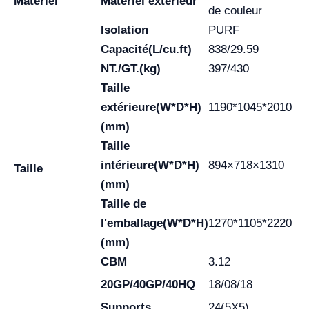
Matériel
Matériel extérieur
de couleur
Isolation
PURF
Capacité(L/cu.ft)
838/29.59
NT./GT.(kg)
397/430
Taille
extérieure(W*D*H)
1190*1045*2010
(mm)
Taille
intérieure(W*D*H)
894×718×1310
Taille
(mm)
Taille de
l'emballage(W*D*H)
1270*1105*2220
(mm)
CBM
3.12
20GP/40GP/40HQ
18/08/18
Supports
24(5X5)