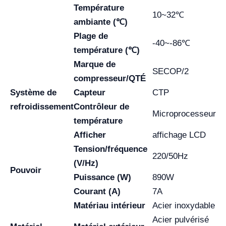
Température
10~32℃
ambiante (℃)
Plage de
-40~-86℃
température (℃)
Marque de
SECOP/2
compresseur/QTÉ
Système de
Capteur
CTP
refroidissement
Contrôleur de
Microprocesseur
température
Afficher
affichage LCD
Tension/fréquence
220/50Hz
(V/Hz)
Pouvoir
Puissance (W)
890W
Courant (A)
7A
Matériau intérieur
Acier inoxydable
Acier pulvérisé