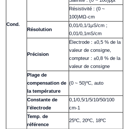
Salinité : (0 ~ 100)ppt
Résistivité : (0 ~
100)MΩ-cm
Cond.
0,01/0,1/1μS/cm ;
Résolution
0,01/0,1mS/cm
Électrode : ±0,5 % de la
valeur de consigne,
Précision
compteur : ±0,8 % de la
valeur de consigne
Plage de
compensation de
(0 ~ 50)ºC, auto
la température
Constante de
0,1/0,5/1/5/10/50/100
l'électrode
cm-1
Temp. de
25ºC, 20ºC, 18ºC
référence