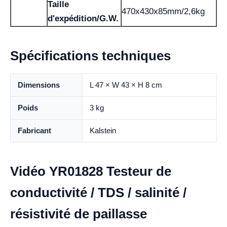
Taille
470x430x85mm/2,6kg
d'expédition/G.W.
Spécifications techniques
Dimensions
L 47 × W 43 × H 8 cm
Poids
3 kg
Fabricant
Kalstein
Vidéo YR01828 Testeur de
conductivité / TDS / salinité /
résistivité de paillasse