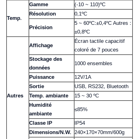
Gamme
(-10 ~ 110)ºC
Résolution
0,1ºC
Temp.
5 ~ 60ºC:±0,4ºC Autres :
Précision
±0,8ºC
Écran tactile capacitif
Affichage
coloré de 7 pouces
Stockage des
1000 ensembles
données
Puissance
12V/1A
Sortie
USB, RS232, Bluetooth
Autres
Temp. ambiante
15 ~ 30 ºC
Humidité
≤85%
ambiante
Classe IP
IP54
Dimensions/N.W.
240×170×70mm/600g