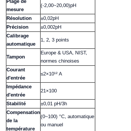
Plage de
(-2,00~20,00)pH
mesure
Résolution
±0,02pH
Précision
±0,002pH
Calibrage
1, 2, 3 points
automatique
Europe & USA, NIST,
Tampon
normes chinoises
Courant
≤2×10¹² A
d'entrée
Impédance
21×100
d'entrée
Stabilité
±0,01 pH/3h
Compensation
(0~100) °C, automatique
de la
ou manuel
température