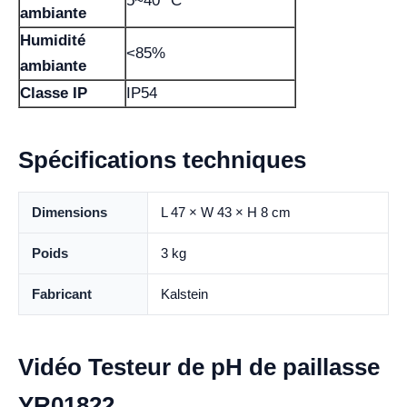
5~40 °C
ambiante
Humidité
<85%
ambiante
Classe IP
IP54
Spécifications techniques
Dimensions
L 47 × W 43 × H 8 cm
Poids
3 kg
Fabricant
Kalstein
Vidéo Testeur de pH de paillasse
YR01822