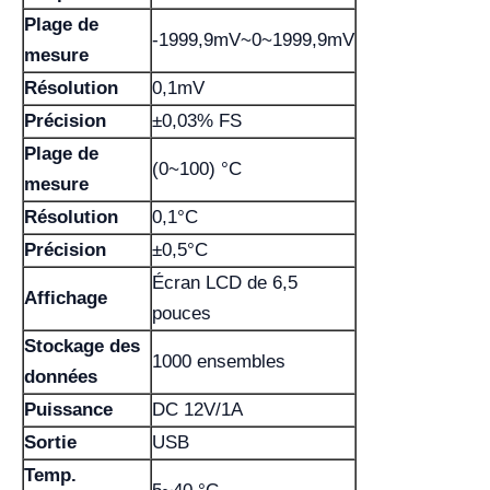
Plage de
-1999,9mV~0~1999,9mV
mesure
Résolution
0,1mV
Précision
±0,03% FS
Plage de
(0~100) °C
mesure
Résolution
0,1°C
Précision
±0,5°C
Écran LCD de 6,5
Affichage
pouces
Stockage des
1000 ensembles
données
Puissance
DC 12V/1A
Sortie
USB
Temp.