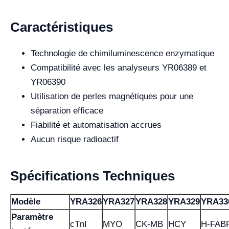
Caractéristiques
Technologie de chimiluminescence enzymatique
Compatibilité avec les analyseurs YR06389 et
YR06390
Utilisation de perles magnétiques pour une
séparation efficace
Fiabilité et automatisation accrues
Aucun risque radioactif
Spécifications Techniques
Modèle
YRA326
YRA327
YRA328
YRA329
YRA33
Paramètre
cTnI
MYO
CK-MB
HCY
H-FAB