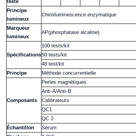
testé
Principe
Chimiluminescence enzymatique
lumineux
Marqueur
AP(phosphatase alcaline)
lumineux
100 tests/kit
Spécifications
50 tests/kit
48 test/kit
Principe
Méthode concurrentielle
Perles magnétiques
Anti-A/Anti-B
Composants
Calibrateurs
QC1
QC 2
Échantillon
Sérum