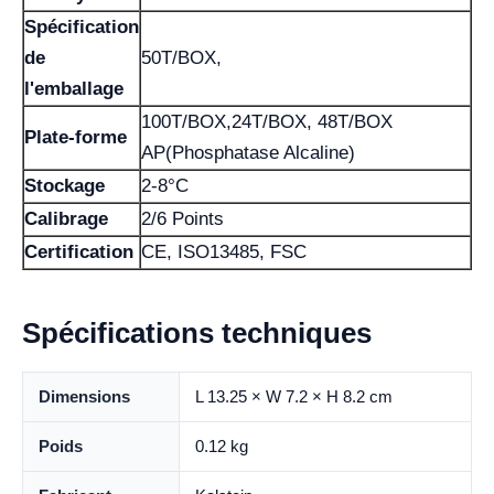
Spécification
de
50T/BOX,
l'emballage
100T/BOX,24T/BOX, 48T/BOX
Plate-forme
AP(Phosphatase Alcaline)
Stockage
2-8°C
Calibrage
2/6 Points
Certification
CE, ISO13485, FSC
Spécifications techniques
Dimensions
L 13.25 × W 7.2 × H 8.2 cm
Poids
0.12 kg