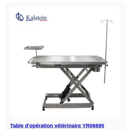
Table d'opération vétérinaire YR06695