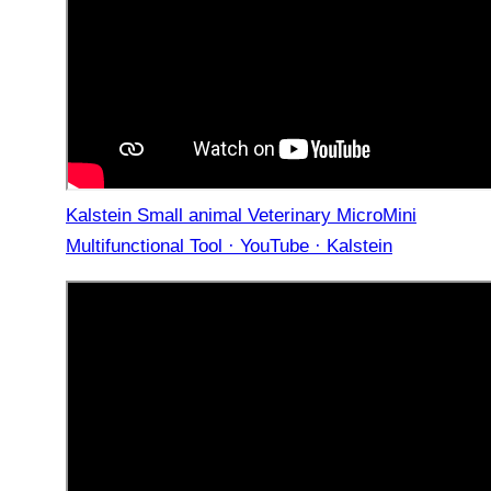
Kalstein Small animal Veterinary MicroMini
Multifunctional Tool · YouTube · Kalstein