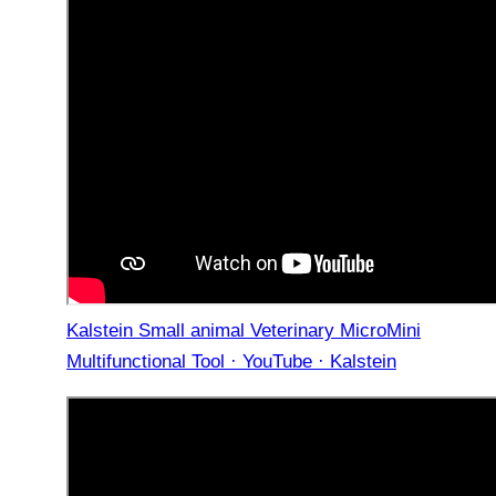
Kalstein Small animal Veterinary MicroMini
Multifunctional Tool · YouTube · Kalstein