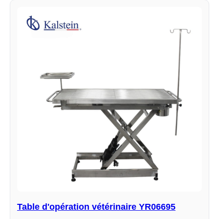
Table d'opération vétérinaire YR06695