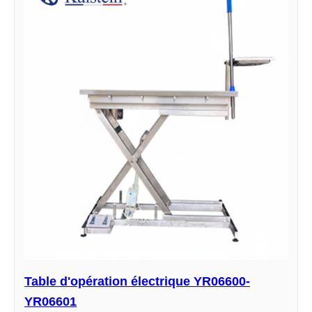
Table d'opération électrique YR06600-
YR06601