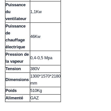
Puissance
du
1,1Kw
ventilateur
Puissance
de
46Kw
chauffage
électrique
Pression de
0,4-0,5 Mpa
la vapeur
Tension
380V
1300*1570*2180
Dimensions
mm
Poids
510Kg
Alimenté
GAZ