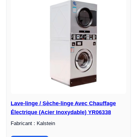
Lave-linge / Sèche-linge Avec Chauffage
Électrique (Acier Inoxydable) YR06338
Fabricant : Kalstein