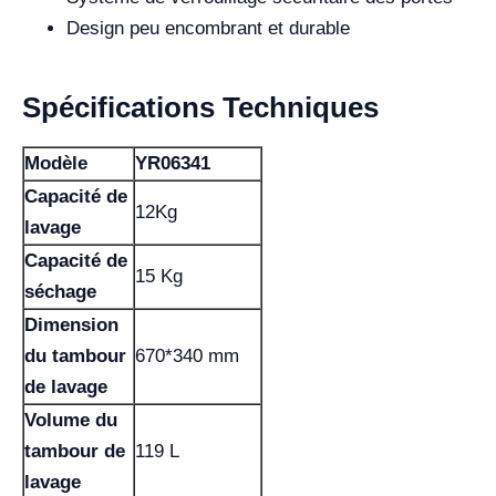
Design peu encombrant et durable
Spécifications Techniques
Modèle
YR06341
Capacité de
12Kg
lavage
Capacité de
15 Kg
séchage
Dimension
du tambour
670*340 mm
de lavage
Volume du
tambour de
119 L
lavage