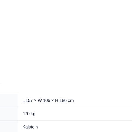
s
L 157 × W 106 × H 186 cm
470 kg
Kalstein