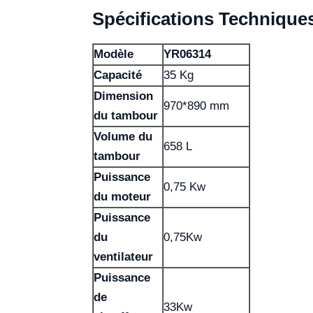
Spécifications Technique
Modèle
YR06314
Capacité
35 Kg
Dimension
970*890 mm
du tambour
Volume du
658 L
tambour
Puissance
0,75 Kw
du moteur
Puissance
du
0,75Kw
ventilateur
Puissance
de
33Kw