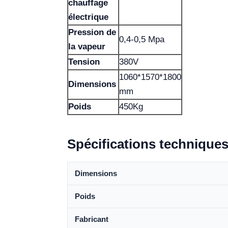
chauffage
électrique
Pression de
0,4-0,5 Mpa
la vapeur
Tension
380V
1060*1570*1800
Dimensions
mm
Poids
450Kg
Spécifications technique
Dimensions
Poids
Fabricant