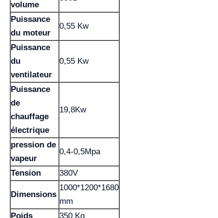
volume
Puissance
0,55 Kw
du moteur
Puissance
du
0,55 Kw
ventilateur
Puissance
de
19,8Kw
chauffage
électrique
pression de
0,4-0,5Mpa
vapeur
Tension
380V
1000*1200*1680
Dimensions
mm
Poids
350 Kg