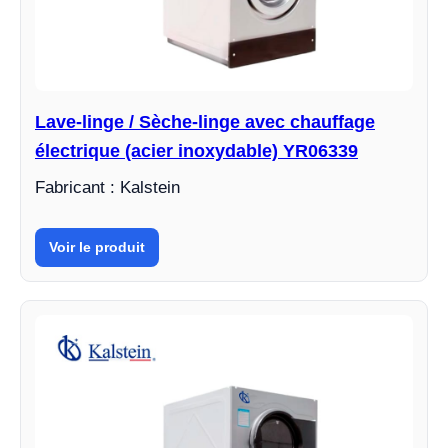
Lave-linge / Sèche-linge avec chauffage
électrique (acier inoxydable) YR06339
Fabricant : Kalstein
Voir le produit