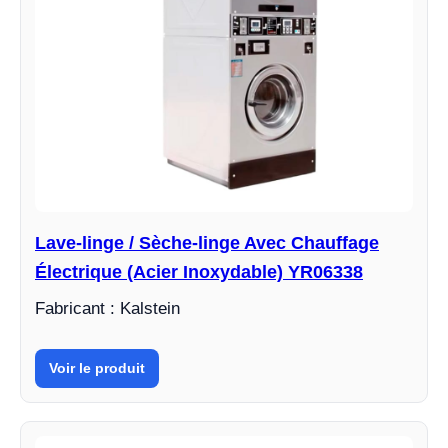
Lave-linge / Sèche-linge Avec Chauffage
Électrique (Acier Inoxydable) YR06338
Fabricant : Kalstein
Voir le produit