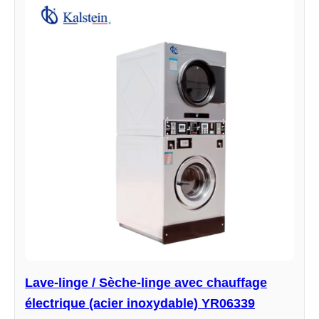
Lave-linge / Sèche-linge avec chauffage
électrique (acier inoxydable) YR06339