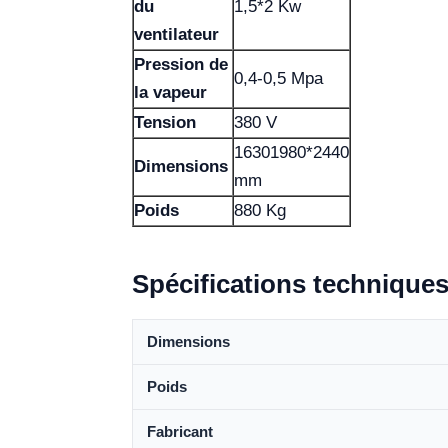
du
1,5*2 Kw
ventilateur
Pression de
0,4-0,5 Mpa
la vapeur
Tension
380 V
16301980*2440
Dimensions
mm
Poids
880 Kg
Spécifications technique
Dimensions
Poids
Fabricant