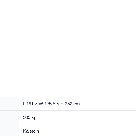
s
L 191 × W 175.5 × H 252 cm
905 kg
Kalstein