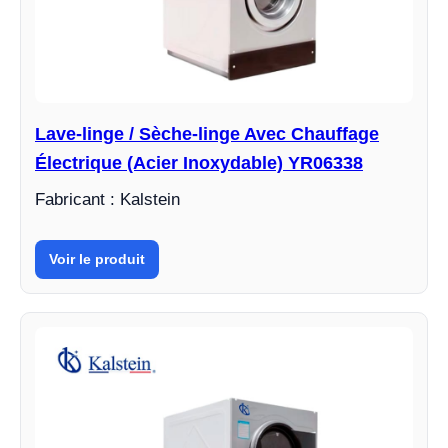
Lave-linge / Sèche-linge Avec Chauffage
Électrique (Acier Inoxydable) YR06338
Fabricant : Kalstein
Voir le produit