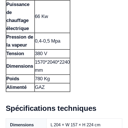
Puissance
de
66 Kw
chauffage
électrique
Pression de
0,4-0,5 Mpa
la vapeur
Tension
380 V
1570*2040*2240
Dimensions
mm
Poids
780 Kg
Alimenté
GAZ
Spécifications techniques
Dimensions
L 204 × W 157 × H 224 cm