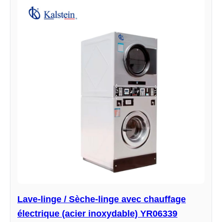
Lave-linge / Sèche-linge avec chauffage
électrique (acier inoxydable) YR06339