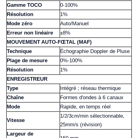
Gamme TOCO
0-100%
Résolution
1%
Mode zéro
Auto/Manuel
Erreur non linéaire
±8%
MOUVEMENT AUTO-FŒTAL (MAF)
Technique
Échographie Doppler de Pluse
Plage de mesure
0%-100%
Résolution
1%
ENREGISTREUR
Type
Intégré ; réseau thermique
Chaîne
Formes d'ondes à 6 canaux
Mode
Rapide, en temps réel
1/2/3cm/min sélectionnable,
Vitesse
25mm/s (révision)
Largeur de