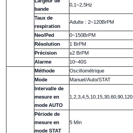
Largeur de
0,1~2,5Hz
bande
Taux de
Adulte : 2~120BrPM
respiration
Neo/Ped
0~150BrPM
Résolution
1 BrPM
Précision
±2 BrPM
Alarme
10~40S
Méthode
Oscillométrique
Mode
Manuel/Auto/STAT
Intervalle de
mesure en
1,2,3,4,5,10,15,30,60,90,12
mode AUTO
Période de
mesure en
5 Min
mode STAT