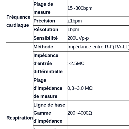
Plage de
15~300bpm
mesure
Fréquence
Précision
±1bpm
cardiaque
Résolution
1bpm
Sensibilité
200UVp-p
Méthode
Impédance entre R-F(RA-LL
Impédance
d'entrée
>2.5MΩ
différentielle
Plage
d'impédance
0,3~3,0 MΩ
de mesure
Ligne de base
Gamme
200~4000Ω
Respiration
d'impédance