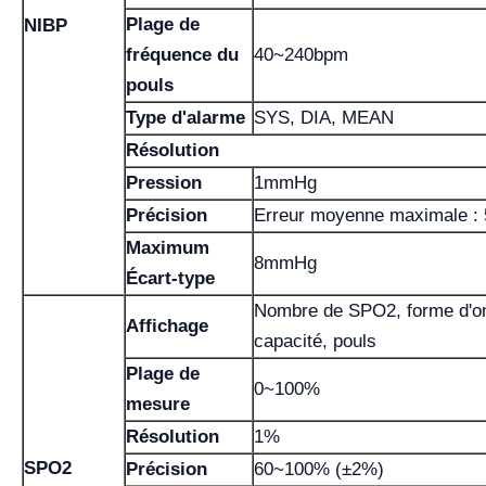
Plage de
NIBP
fréquence du
40~240bpm
pouls
Type d'alarme
SYS, DIA, MEAN
Résolution
Pression
1mmHg
Précision
Erreur moyenne maximale 
Maximum
8mmHg
Écart-type
Nombre de SPO2, forme d'on
Affichage
capacité, pouls
Plage de
0~100%
mesure
Résolution
1%
SPO2
Précision
60~100% (±2%)