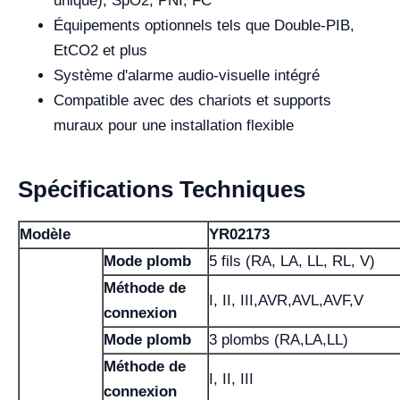
unique), SpO2, PNI, FC
Équipements optionnels tels que Double-PIB,
EtCO2 et plus
Système d'alarme audio-visuelle intégré
Compatible avec des chariots et supports
muraux pour une installation flexible
Spécifications Techniques
Modèle
YR02173
Mode plomb
5 fils (RA, LA, LL, RL, V)
Méthode de
I, II, III,AVR,AVL,AVF,V
connexion
Mode plomb
3 plombs (RA,LA,LL)
Méthode de
I, II, III
connexion