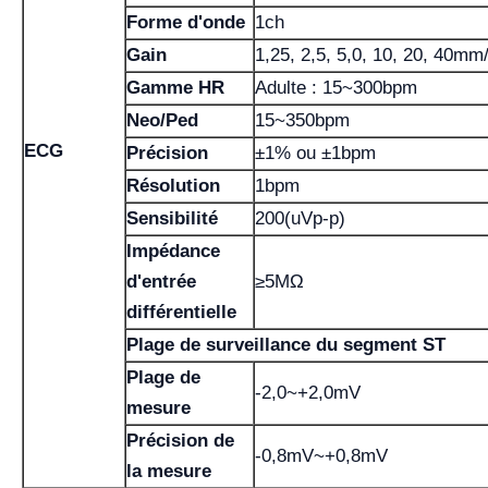
Forme d'onde
1ch
Gain
1,25, 2,5, 5,0, 10, 20, 40mm
Gamme HR
Adulte : 15~300bpm
Neo/Ped
15~350bpm
ECG
Précision
±1% ou ±1bpm
Résolution
1bpm
Sensibilité
200(uVp-p)
Impédance
d'entrée
≥5MΩ
différentielle
Plage de surveillance du segment ST
Plage de
-2,0~+2,0mV
mesure
Précision de
-0,8mV~+0,8mV
la mesure