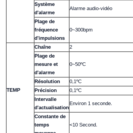
Système
Alarme audio-vidéo
d'alarme
Plage de
fréquence
0~300bpm
d'impulsions
Chaîne
2
Plage de
mesure et
0~50ºC
d'alarme
Résolution
0,1ºC
TEMP
Précision
0,1ºC
Intervalle
Environ 1 seconde.
d'actualisation
Constante de
temps
<10 Second.