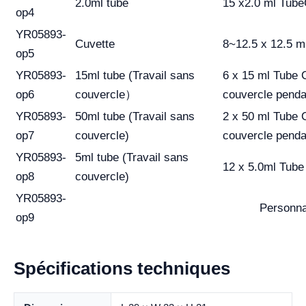
2.0ml tube
15 x2.0 ml
Tube
op4
YR05893-
Cuvette
8~12.5 x 12.5 
op5
YR05893-
15ml tube (Travail sans
6 x 15 ml Tube C
op6
couvercle）
couvercle pendan
YR05893-
50ml tube (Travail sans
2 x 50 ml Tube C
op7
couvercle)
couvercle pendan
YR05893-
5ml tube (Travail sans
12 x 5.0ml Tube
op8
couvercle)
YR05893-
Personna
op9
Spécifications techniques