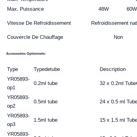
Max. Puissance
48W
60W
Vitesse De Refroidissement
Refroidissement nat
Couvercle De Chauffage
Non
Accessoires
O
ptionnels:
Type
Type
de
tube
Description
YR05893-
0.2ml tube
32 x 0.2ml
Tube
op1
YR05893-
0.5ml tube
24 x 0.5 ml
Tub
op2
YR05893-
1.5ml tube
15 x 1.5 ml
Tub
op3
YR05893-