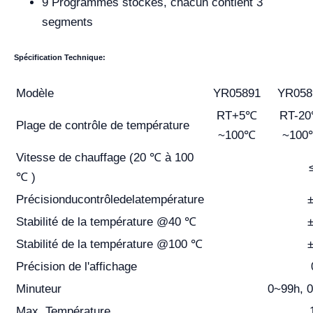
9 Programmes stockés, chacun contient 3
segments
Spécification
T
echnique:
Modèle
YR05891
YR058
RT+5℃
RT-2
Plage de contrôle de température
~100℃
~100
Vitesse de chauffage (20 ℃ à 100
℃ )
Précision
du
contrôle
de
la
température
Stabilité de la température @40 ℃
Stabilité de la température @100 ℃
Précision de l'affichage
Minuteur
0~99h, 
Max. Température