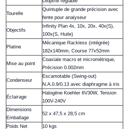
Dioptrie réglable
Quintuple de grande précision avec
Tourelle
fente pour analyseur
Infinity Plan 4x, 10x, 20x, 40x(S),
Objectifs
100x(S, Huile)
Mécanique Rackless (intégrée)
Platine
182x140mm, Course 77x52mm
Coaxiale macro et micrométrique,
Mise au point
Précision 0.002mm
Escamotable (Swing-out)
Condenseur
N.A.0.9/0.13 avec diaphragme à iris
Halogène Koehler 6V30W, Tension
Éclairage
100V-240V
Dimensions
52 x 47,5 x 28,5 cm
Emballage
Poids Net
10 kgs