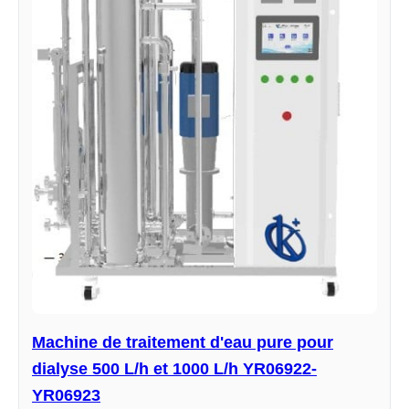
Machine de traitement d'eau pure pour
dialyse 500 L/h et 1000 L/h YR06922-
YR06923