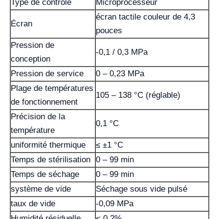
Type de contrôle
Microprocesseur
écran tactile couleur de 4,3
Écran
pouces
Pression de
-0,1 / 0,3 MPa
conception
Pression de service
0 – 0,23 MPa
Plage de températures
105 – 138 °C (réglable)
de fonctionnement
Précision de la
0,1 °C
température
uniformité thermique
≤ ±1 °C
Temps de stérilisation
0 – 99 min
Temps de séchage
0 – 99 min
système de vide
Séchage sous vide pulsé
taux de vide
-0,09 MPa
Humidité résiduelle
< 0,2%