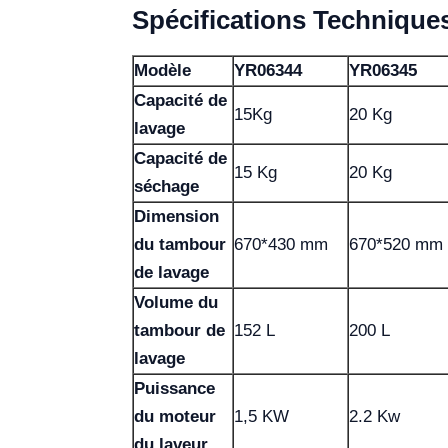
Spécifications Technique
Modèle
YR06344
YR06345
Capacité de
15Kg
20 Kg
lavage
Capacité de
15 Kg
20 Kg
séchage
Dimension
du tambour
670*430 mm
670*520 mm
de lavage
Volume du
tambour de
152 L
200 L
lavage
Puissance
du moteur
1,5 KW
2.2 Kw
du laveur