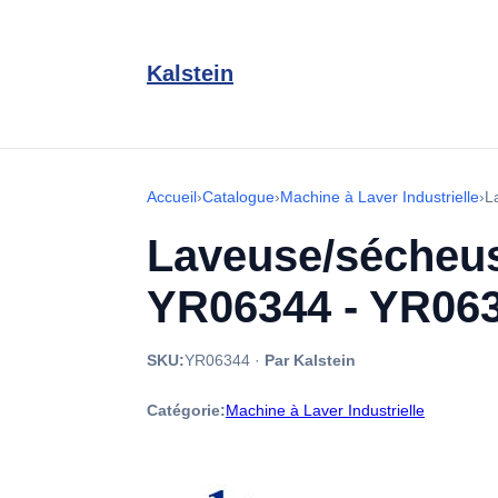
Kalstein
Accueil
›
Catalogue
›
Machine à Laver Industrielle
›
L
Laveuse/sécheuse
YR06344 - YR06
SKU:
YR06344
·
Par Kalstein
Catégorie:
Machine à Laver Industrielle