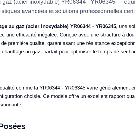
gaz (acier inoxydable) YR06344 - YR06345 — équip
istiques avancées et solutions professionnelles certi
age au gaz (acier inoxydable) YR06344 - YR06345
, une so
ec une efficacité inégalée. Conçue avec une structure à do
de première qualité, garantissant une résistance exceptionne
 chauffage au gaz, parfait pour optimiser le temps de sécha
 qualité comme la YR06344 - YR06345 varie généralement e
onfiguration choisie. Ce modèle offre un excellent rapport qu
ssionnante.
Posées