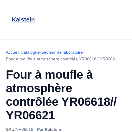
Kalstein
Accueil
›
Catalogue
›
Secteur de laboratoire
›
Four à moufle à atmosphère contrôlée YR06618// YR06621
Four à moufle à
atmosphère
contrôlée YR06618//
YR06621
SKU:
YR06618
·
Par Kalstein