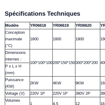
Spécifications Techniques
Modèle
YR06618
YR06619
YR06620
YR
Conception
maximale
1800
1800
1800
18
(°C)
Dimensions
internes :
100*100*100
200*150*150
300*200*200
40
P x L x H
(mm)
Puissance
2KW
4KW
9KW
1
(KW)
Voltage (V)
220V 1P
220V 1P
380V 2P
38
Volumes
1
4.5
12
16