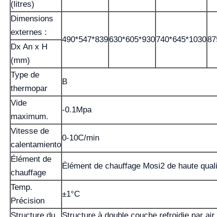
(litres)
Dimensions
externes :
490*547*839
630*605*930
740*645*1030
87
Dx An x H
(mm)
Type de
B
thermopar
Vide
-0.1Mpa
maximum.
Vitesse de
0-10C/min
calentamiento
Élément de
Élément de chauffage Mosi2 de haute quali
chauffage
Temp.
±1°C
Précision
Structure du
Structure à double couche refroidie par air,