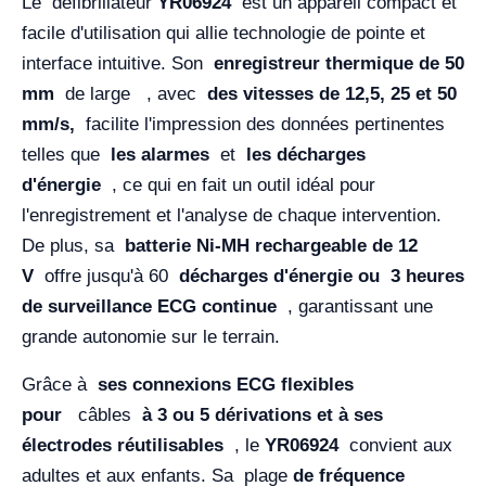
Le défibrillateur
YR06924
est un appareil compact et
facile d'utilisation qui allie technologie de pointe et
interface intuitive. Son
enregistreur thermique
de 50
mm
de large
, avec
des vitesses de 12,5, 25 et 50
mm/s,
facilite l'impression des données pertinentes
telles que
les alarmes
et
les décharges
d'énergie
, ce qui en fait un outil idéal pour
l'enregistrement et l'analyse de chaque intervention.
De plus, sa
batterie Ni-MH rechargeable de 12
V
offre jusqu'à 60
décharges d'énergie ou
3 heures
de surveillance ECG continue
, garantissant une
grande autonomie sur le terrain.
Grâce à
ses connexions ECG flexibles
pour
câbles
à 3 ou 5 dérivations et
à ses
électrodes réutilisables
, le
YR06924
convient aux
adultes et aux enfants. Sa plage
de fréquence