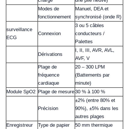
charge
une pile neuve)
Modes de
Manuel, DEA et
fonctionnement
synchronisé (onde R)
3 ou 5 câbles
surveillance
Connexion
conducteurs /
ECG
Palettes
I, II, III, AVR, AVL,
Dérivations
AVF, V
Plage de
20 – 300 LPM
fréquence
(Battements par
cardiaque
minute)
Module SpO2
Plage de mesure
30 % à 100 %
±2% (entre 80% et
Précision
90%), ±5% dans les
autres plages
Enregistreur
Type de papier
50 mm thermique