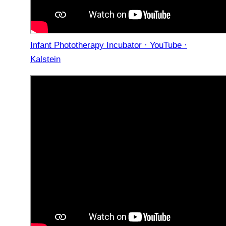
Infant Phototherapy Incubator · YouTube ·
Kalstein