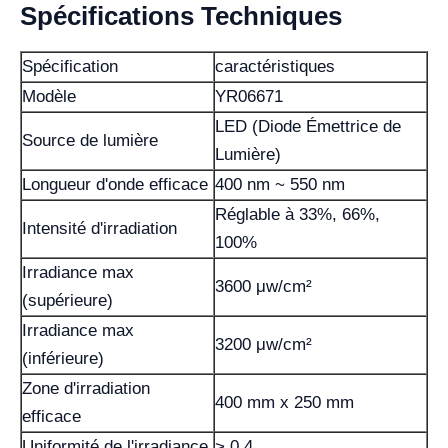
Spécifications Techniques
Spécification
caractéristiques
Modèle
YR06671
LED (Diode Émettrice de
Source de lumière
Lumière)
Longueur d'onde efficace
400 nm ~ 550 nm
Réglable à 33%, 66%,
Intensité d'irradiation
100%
Irradiance max
3600 μw/cm²
(supérieure)
Irradiance max
3200 μw/cm²
(inférieure)
Zone d'irradiation
400 mm x 250 mm
efficace
Uniformité de l'irradiance
> 0,4