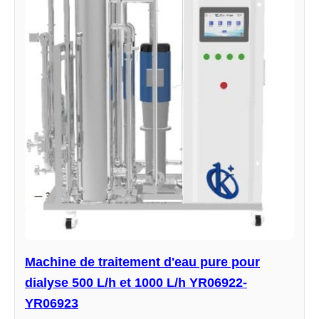
Machine de traitement d'eau pure pour
dialyse 500 L/h et 1000 L/h YR06922-
YR06923