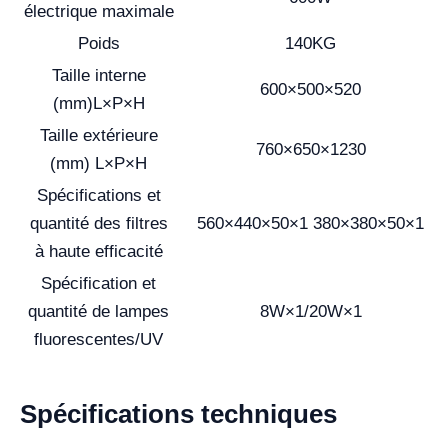
électrique maximale
Poids
140KG
Taille interne
600×500×520
(mm)L×P×H
Taille extérieure
760×650×1230
(mm) L×P×H
Spécifications et
quantité des filtres
560×440×50×1 380×380×50×1
à haute efficacité
Spécification et
quantité de lampes
8W×1/20W×1
fluorescentes/UV
Spécifications techniques