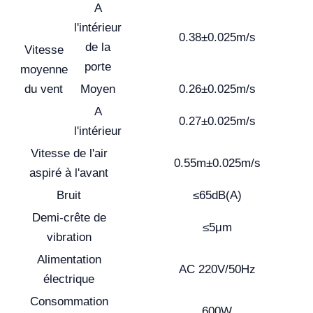
A
l'intérieur
0.38±0.025m/s
de la
Vitesse
porte
moyenne
du vent
Moyen
0.26±0.025m/s
A
0.27±0.025m/s
l'intérieur
Vitesse de l'air
0.55m±0.025m/s
aspiré à l'avant
Bruit
≤65dB(A)
Demi-crête de
≤5μm
vibration
Alimentation
AC 220V/50Hz
électrique
Consommation
600W