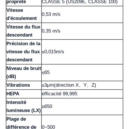
propreté
CLASSE 5 (US209E, CLASSE 100)
Vitesse
0,53 m/s
d'écoulement
Vitesse du flux
0,35 m/s
descendant
Précision de la
vitesse du flux
±0,015m/s
descendant
Niveau de bruit
≤65
(dB)
Vibrations
≤3μm(direction X、Y、Z)
HEPA
efficacité 99,995
Intensité
≥650
lumineuse (LX)
Plage de
différence de
0~500