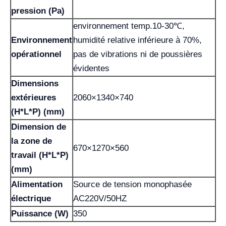
pression (Pa)
environnement temp.10-30℃,
Environnement
humidité relative inférieure à 70%,
opérationnel
pas de vibrations ni de poussières
évidentes
Dimensions
extérieures
2060×1340×740
(H*L*P) (mm)
Dimension de
la zone de
670×1270×560
travail (H*L*P)
(mm)
Alimentation
Source de tension monophasée
électrique
AC220V/50HZ
Puissance (W)
350