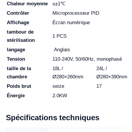
Chaleur moyenne
≤±1℃
Contrôler
Microprocesseur PID
Affichage
Écran numérique
tambour de
1 PCS
stérilisation
langage
Anglais
Tension
110-240V, 50/60Hz, monophasé
taille de la
18L /
24L /
chambre
Ø280×260mm
Ø280×390mm
Poids brut
seize
17
Énergie
2.0KW
Spécifications techniques