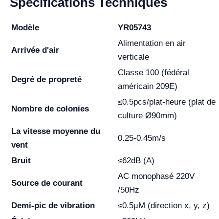
Spécifications Techniques
Modèle
YR05743
Alimentation en air
Arrivée d'air
verticale
Classe 100 (fédéral
Degré de propreté
américain 209E)
≤0.5pcs/plat-heure (plat de
Nombre de colonies
culture Ø90mm)
La vitesse moyenne du
0.25-0.45m/s
vent
Bruit
≤62dB (A)
AC monophasé 220V
Source de courant
/50Hz
Demi-pic de vibration
≤0.5µM (direction x, y, z)