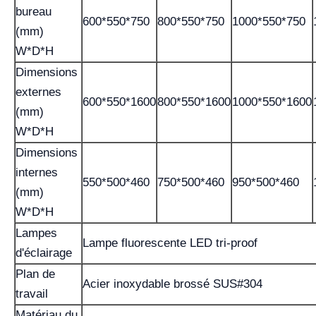
bureau
600*550*750
800*550*750
1000*550*750
(mm)
W*D*H
Dimensions
externes
600*550*1600
800*550*1600
1000*550*1600
(mm)
W*D*H
Dimensions
internes
550*500*460
750*500*460
950*500*460
(mm)
W*D*H
Lampes
Lampe fluorescente LED tri-proof
d'éclairage
Plan de
Acier inoxydable brossé SUS#304
travail
Matériau du