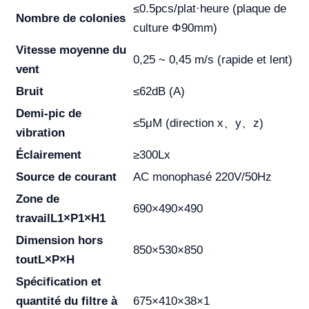
≤0.5pcs/plat·heure (plaque de
Nombre de colonies
culture Φ90mm)
Vitesse moyenne du
0,25 ~ 0,45 m/s (rapide et lent)
vent
Bruit
≤62dB (A)
Demi-pic de
≤5μM (direction x、y、z)
vibration
Éclairement
≥300Lx
Source de courant
AC monophasé 220V/50Hz
Zone de
690×490×490
travail
L1×P1×H1
Dimension hors
850×530×850
tout
L×P×H
Spécification et
quantité du filtre à
675×410×38×1