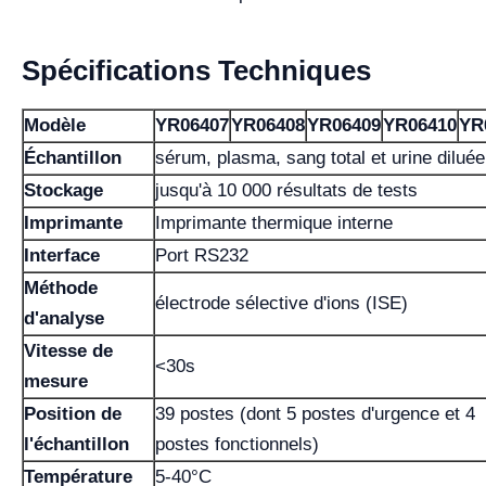
Spécifications Techniques
Modèle
YR06407
YR06408
YR06409
YR06410
YR
Échantillon
sérum, plasma, sang total et urine diluée
Stockage
jusqu'à 10 000 résultats de tests
Imprimante
Imprimante thermique interne
Interface
Port RS232
Méthode
électrode sélective d'ions (ISE)
d'analyse
Vitesse de
<30s
mesure
Position de
39 postes (dont 5 postes d'urgence et 4
l'échantillon
postes fonctionnels)
Température
5-40°C