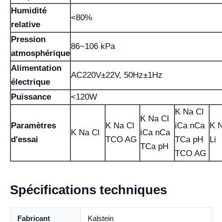
Humidité
<80%
relative
Pression
86~106 kPa
atmosphérique
Alimentation
AC220V±22V, 50Hz±1Hz
électrique
Puissance
<120W
K Na Cl
K Na Cl
Paramètres
K Na Cl
iCa nCa
K N
K Na Cl
iCa nCa
d'essai
TCO AG
TCa pH
Li
TCa pH
TCO AG
Spécifications techniques
Fabricant
Kalstein