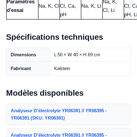
Paramètres
Na, K,
Na, K, Cl
Cl, Ca,
Na, K, Li
Cl, C
d'essai
Cl, Li
pH
pH, L
Spécifications techniques
Dimensions
L 50 × W 40 × H 69 cm
Fabricant
Kalstein
Modèles disponibles
Analyseur D'électrolyte YR06391 // YR06395 -
YR06391 (SKU: YR06391)
Analyseur D'électrolyte YR06391 // YR06395 -