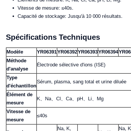
Vitesse de mesure: ≤40s.
Capacité de stockage: Jusqu'à 10 000 résultats.
Spécifications Techniques
Modèle
YR06391
YR06392
YR06393
YR06394
YR06
Méthode
Électrode sélective d'ions (ISE)
d'analyse
Type
Sérum, plasma, sang total et urine diluée
d'échantillon
Élément de
K、Na、Cl、Ca、pH、Li、Mg
mesure
Vitesse de
≤40s
mesure
Na, K,
Na, K