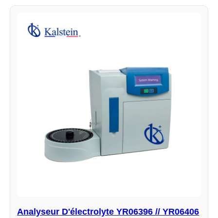
Analyseur D'électrolyte YR06396 // YR06406