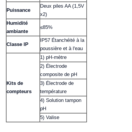
Deux piles AA (1,5V
Puissance
x2)
Humidité
≤85%
ambiante
IP57 Étanchéité à la
Classe IP
poussière et à l'eau
1) pH-mètre
2) Électrode
composite de pH
Kits de
3) Électrode de
compteurs
température
4) Solution tampon
pH
5) Valise