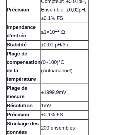
Compteur: ±0,01pH,
Précision
Ensemble: ±0,02pH,
±0,1% FS
Impendance
12
≥1×10
Ω
d'entrée
Stabilité
±0,01 pH/3h
Plage de
compensation
(0~100)°C
de la
(Auto/manuel)
température
Plage de
±1999,9mV
mesure
Résolution
1mV
Précision
±0,1% FS
Stockage des
200 ensembles
données