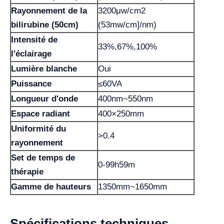
Rayonnement de la
3200μw/cm2
bilirubine (50cm)
(53mw/cm]/nm)
Intensité de
33%,67%,100%
l'éclairage
Lumière blanche
Oui
Puissance
≤60VA
Longueur d'onde
400nm~550nm
Espace radiant
400×250mm
Uniformité du
>0.4
rayonnement
Set de temps de
0-99h59m
thérapie
Gamme de hauteurs
1350mm~1650mm
Spécifications techniques