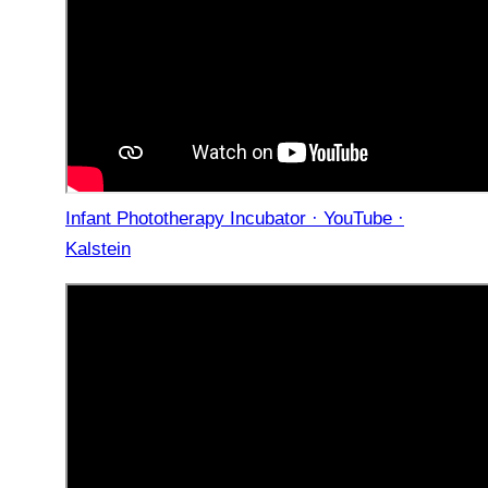
Infant Phototherapy Incubator · YouTube ·
Kalstein