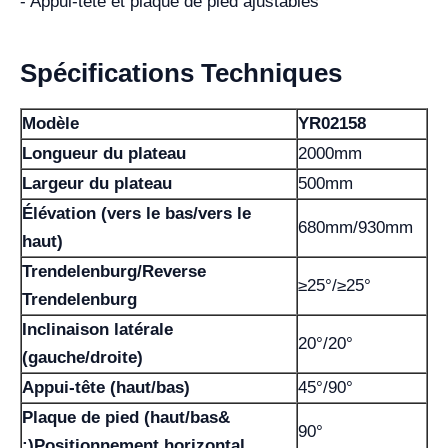
- Appui-tête et plaque de pied ajustables
Spécifications Techniques
Modèle
YR02158
Longueur du plateau
2000mm
Largeur du plateau
500mm
Élévation (vers le bas/vers le
680mm/930mm
haut)
Trendelenburg/Reverse
≥25°/≥25°
Trendelenburg
Inclinaison latérale
20°/20°
(gauche/droite)
Appui-tête (haut/bas)
45°/90°
Plaque de pied (haut/bas&
90°
;)Positionnement horizontal