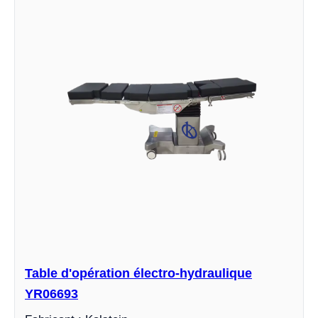
Table d'opération électro-hydraulique
YR06693