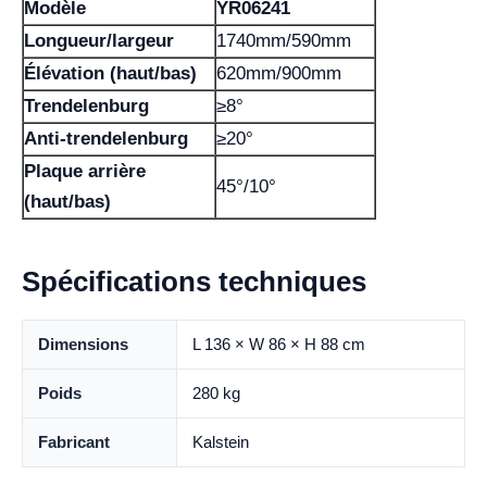
Modèle
YR06241
Longueur/largeur
1740mm/590mm
Élévation (haut/bas)
620mm/900mm
Trendelenburg
≥8°
Anti-trendelenburg
≥20°
Plaque arrière
45°/10°
(haut/bas)
Spécifications techniques
Dimensions
L 136 × W 86 × H 88 cm
Poids
280 kg
Fabricant
Kalstein