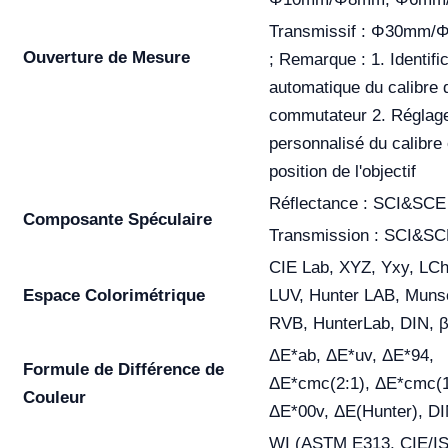
Transmissif : Φ30mm
Ouverture de Mesure
; Remarque : 1. Identifi
automatique du calibre 
commutateur 2. Réglag
personnalisé du calibre 
position de l'objectif
Réflectance : SCI&SCE
Composante Spéculaire
Transmission : SCI&S
CIE Lab, XYZ, Yxy, LCh
Espace Colorimétrique
LUV, Hunter LAB, Munse
RVB, HunterLab, DIN, 
ΔE*ab, ΔE*uv, ΔE*94,
Formule de Différence de
ΔE*cmc(2:1), ΔE*cmc(1
Couleur
ΔE*00v, ΔE(Hunter), D
WI (ASTM E313, CIE/I