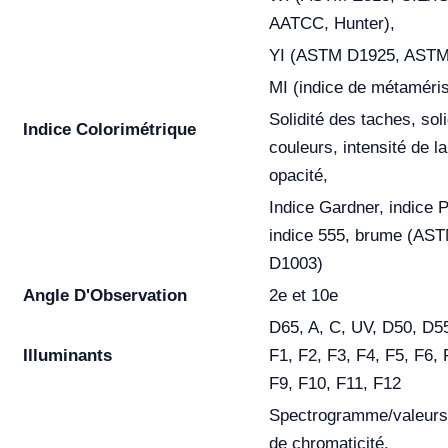
AATCC, Hunter),
YI (ASTM D1925, ASTM
MI (indice de métaméri
Solidité des taches, sol
Indice Colorimétrique
couleurs, intensité de la
opacité,
Indice Gardner, indice 
indice 555, brume (AS
D1003)
Angle D'Observation
2e et 10e
D65, A, C, UV, D50, D5
Illuminants
F1, F2, F3, F4, F5, F6, 
F9, F10, F11, F12
Spectrogramme/valeurs,
de chromaticité,