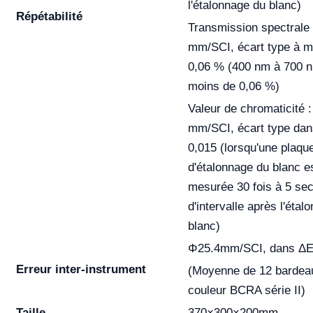
l'étalonnage du blanc)
Répétabilité
Transmission spectrale
mm/SCI, écart type à m
0,06 % (400 nm à 700 n
moins de 0,06 %)
Valeur de chromaticité 
mm/SCI, écart type da
0,015 (lorsqu'une plaqu
d'étalonnage du blanc e
mesurée 30 fois à 5 se
d'intervalle après l'étal
blanc)
Φ25.4mm/SCI, dans ΔE
Erreur inter-instrument
(Moyenne de 12 bardea
couleur BCRA série II)
Taille
370×300×200mm