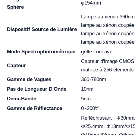
φ154mm
Sphère
Lampe au xénon 360nm
lampe au xénon coupée
Dispositif Source de Lumière
lampe au xénon coupée
lampe au xénon coupé
Mode Spectrophotométrique
grille concave
Capteur d'image CMOS 
Capteur
matrice à 256 éléments
Gamme de Vagues
360-780nm
Pas de Longueur D'Onde
10nm
Demi-Bande
5nm
Gamme de Réflectance
0~200%
Réfléchissant : Φ30mm
Φ25.4mm, Φ18mm/Φ1
Φ10mm/Φ8mm, Φ6mm